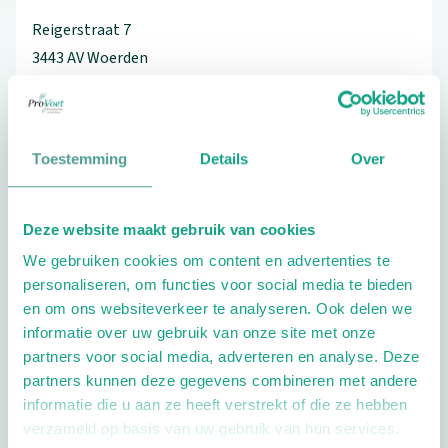
Reigerstraat
7
3443 AV
Woerden
06052533752
Toestemming
Details
Over
Bezoek de website
Deze website maakt gebruik van cookies
Schrijf ook een review
We gebruiken cookies om content en advertenties te
personaliseren, om functies voor social media te bieden
en om ons websiteverkeer te analyseren. Ook delen we
informatie over uw gebruik van onze site met onze
partners voor social media, adverteren en analyse. Deze
partners kunnen deze gegevens combineren met andere
informatie die u aan ze heeft verstrekt of die ze hebben
verzameld op basis van uw gebruik van hun services.
Openingstijden