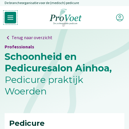
De brancheorganisatie voor de (medisch) pedicure
Overslaan en naar de inhoud gaan
Mijn P
Open hoofdmenu
Ga naar de homepagina
Terug naar overzicht
Professionals
Schoonheid en
Pedicuresalon Ainhoa,
Pedicure praktijk
Woerden
Pedicure