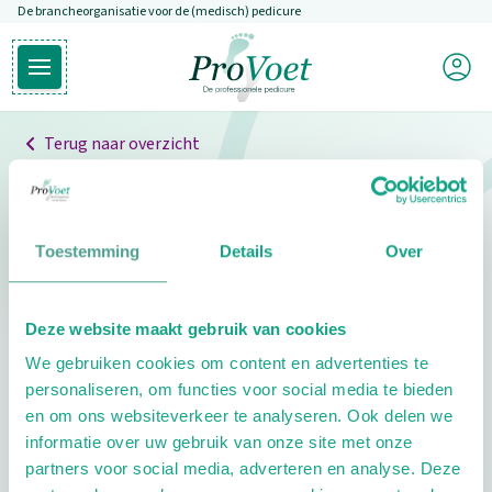
De brancheorganisatie voor de (medisch) pedicure
Overslaan en naar de inhoud gaan
Mijn P
Open hoofdmenu
Ga naar de homepagina
Terug naar overzicht
Professionals
Pedicure niet gevonden
Toestemming
Details
Over
De pedicure die je zoekt kunnen we niet vinden.
Deze website maakt gebruik van cookies
Klik hier om te zoeken naar een andere
We gebruiken cookies om content en advertenties te
pedicure.
personaliseren, om functies voor social media te bieden
en om ons websiteverkeer te analyseren. Ook delen we
informatie over uw gebruik van onze site met onze
partners voor social media, adverteren en analyse. Deze
Footer