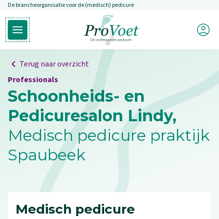
De brancheorganisatie voor de (medisch) pedicure
Overslaan en naar de inhoud gaan
Mijn P
Open hoofdmenu
Ga naar de homepagina
Terug naar overzicht
Professionals
Schoonheids- en
Pedicuresalon Lindy,
Medisch pedicure praktijk
Spaubeek
Medisch pedicure