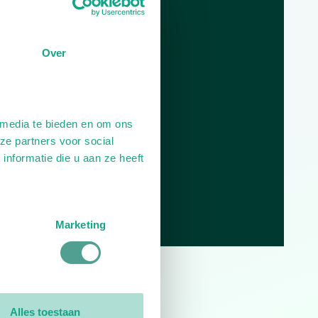
Openingstijden
Dag
Tijd
Over
Plan je route
 media te bieden en om ons
ze partners voor social
nformatie die u aan ze heeft
Marketing
0
reviews
Alles toestaan