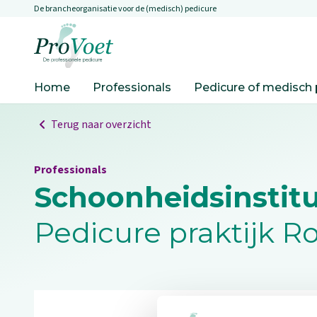
De brancheorganisatie voor de (medisch) pedicure
Overslaan en naar de inhoud gaan
Ga naar de homepagina
Home
Professionals
Pedicure of medisch 
Terug naar overzicht
Professionals
Schoonheidsinstitu
Pedicure praktijk R