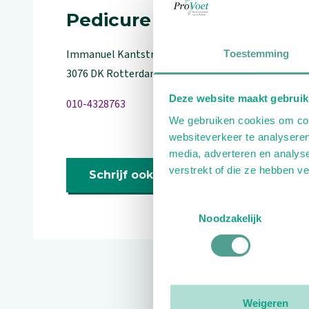
Pedicure
Immanuel Kantstraat
2
Toestemming
3076 DK
Rotterdam
Deze website maakt gebruik
010-4328763
We gebruiken cookies om cont
websiteverkeer te analyseren
media, adverteren en analys
verstrekt of die ze hebben v
Schrijf ook een review
Toestemmingsselectie
Noodzakelijk
Reviews
Weigeren