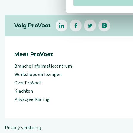
Footer
Volg ProVoet
linkedin
facebook
(Let op uitgaande link)
twitter
(Let op uitgaande l
instagram
(Let op uitga
(Le
Meer ProVoet
Branche Informatiecentrum
Workshops en lezingen
Over ProVoet
Klachten
Privacyverklaring
Privacy verklaring