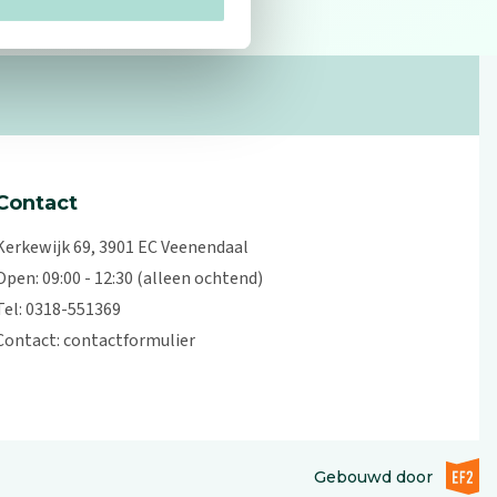
Contact
Kerkewijk 69, 3901 EC Veenendaal
Open: 09:00 - 12:30 (alleen ochtend)
Tel: 0318-551369
Contact:
contactformulier
EF2 (op
Gebouwd door