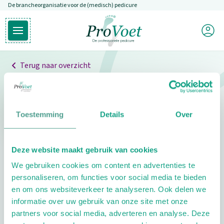
De brancheorganisatie voor de (medisch) pedicure
Overslaan en naar de inhoud gaan
Mijn P
Open hoofdmenu
Ga naar de homepagina
Terug naar overzicht
Professionals
Pedicure niet gevonden
Toestemming
Details
Over
De pedicure die je zoekt kunnen we niet vinden.
Deze website maakt gebruik van cookies
Klik hier om te zoeken naar een andere
We gebruiken cookies om content en advertenties te
pedicure.
personaliseren, om functies voor social media te bieden
en om ons websiteverkeer te analyseren. Ook delen we
informatie over uw gebruik van onze site met onze
partners voor social media, adverteren en analyse. Deze
Footer