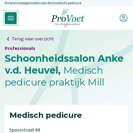
De brancheorganisatie voor de (medisch) pedicure
Overslaan en naar de inhoud gaan
Mijn P
Open hoofdmenu
Ga naar de homepagina
Terug naar overzicht
Professionals
Schoonheidssalon Anke
v.d. Heuvel,
Medisch
pedicure praktijk Mill
Medisch pedicure
Spoorstraat
44