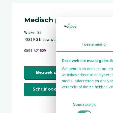
Medisch pedicure
Wisken
32
7831 KG
Nieuw weerdinge
Toestemming
0591-521609
Deze website maakt gebruik
We gebruiken cookies om cont
Bezoek de website
websiteverkeer te analyseren
media, adverteren en analys
verstrekt of die ze hebben v
Schrijf ook een review
Toestemmingsselectie
Noodzakelijk