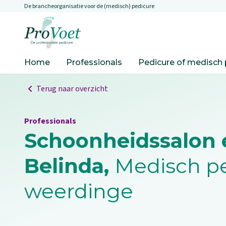
De brancheorganisatie voor de (medisch) pedicure
Overslaan en naar de inhoud gaan
Ga naar de homepagina
Home
Professionals
Pedicure of medisch 
Terug naar overzicht
Professionals
Schoonheidssalon 
Belinda,
Medisch pe
weerdinge