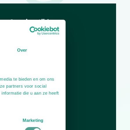
Openingstijden
Dag
Tijd
Plan je route
Over
 media te bieden en om ons
ze partners voor social
nformatie die u aan ze heeft
Marketing