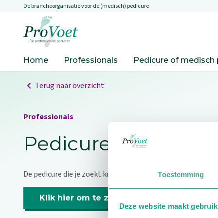
De brancheorganisatie voor de (medisch) pedicure
Overslaan en naar de inhoud gaan
Ga naar de homepagina
Home
Professionals
Pedicure of medisch 
Terug naar overzicht
Professionals
Pedicure niet gevo
De pedicure die je zoekt kunnen we niet vinden.
Toestemming
Klik hier om te zoeken naar een andere p
Deze website maakt gebruik