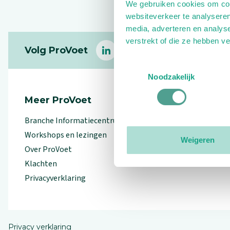
We gebruiken cookies om cont
websiteverkeer te analyseren
media, adverteren en analys
Footer
verstrekt of die ze hebben v
Volg ProVoet
linkedin
facebook
(Let op uitgaande link)
twitter
(Let op uitgaande l
instagram
(Let op uitga
(Le
Toestemmingsselectie
Noodzakelijk
Meer ProVoet
Branche Informatiecentrum
Workshops en lezingen
Weigeren
Over ProVoet
Klachten
Privacyverklaring
Privacy verklaring