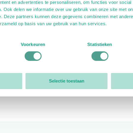
ent en advertenties te personaliseren, om functies voor social
. Ook delen we informatie over uw gebruik van onze site met on
e. Deze partners kunnen deze gegevens combineren met andere i
erzameld op basis van uw gebruik van hun services.
ink)
ande link)
t op uitgaande link)
Voorkeuren
Statistieken
Organisatie
Bestuur
Selectie toestaan