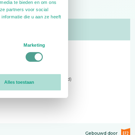
 media te bieden en om ons
ze partners voor social
nformatie die u aan ze heeft
Marketing
Contact
Kerkewijk 69, 3901 EC Veenendaal
Open: 09:00 - 12:30 (alleen ochtend)
Alles toestaan
Tel: 0318-551369
Contact:
contactformulier
EF2 (op
Gebouwd door