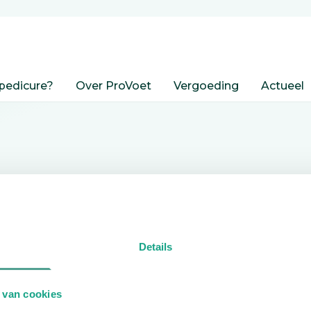
pedicure?
Over ProVoet
Vergoeding
Actueel
nden
Details
edicure.
 van cookies