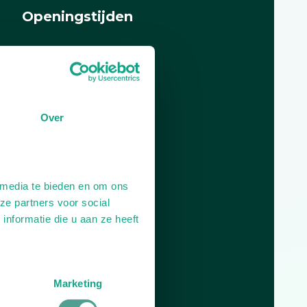
Openingstijden
Dag
Tijd
Plan je route
Over
 media te bieden en om ons
ze partners voor social
nformatie die u aan ze heeft
Marketing