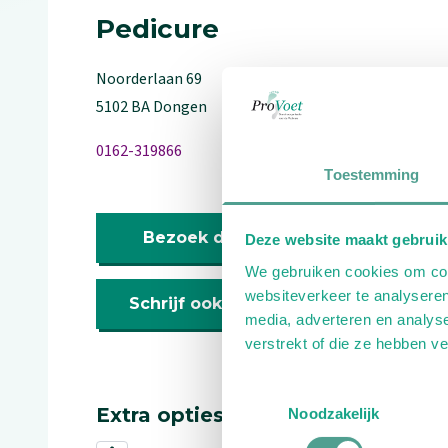
Pedicure
Noorderlaan
69
5102 BA
Dongen
0162-319866
Toestemming
Bezoek de website
Deze website maakt gebruik
We gebruiken cookies om cont
websiteverkeer te analyseren
Schrijf ook een review
media, adverteren en analys
verstrekt of die ze hebben v
Toestemmingsselectie
Extra opties
Noodzakelijk