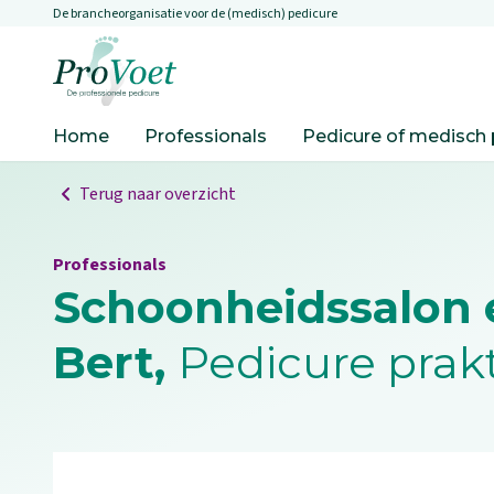
De brancheorganisatie voor de (medisch) pedicure
Overslaan en naar de inhoud gaan
Ga naar de homepagina
Home
Professionals
Pedicure of medisch 
Terug naar overzicht
Professionals
Schoonheidssalon e
Bert,
Pedicure prak