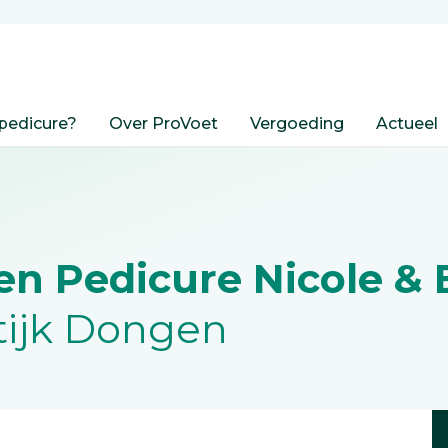
pedicure?
Over ProVoet
Vergoeding
Actueel
n Pedicure Nicole & 
tijk Dongen