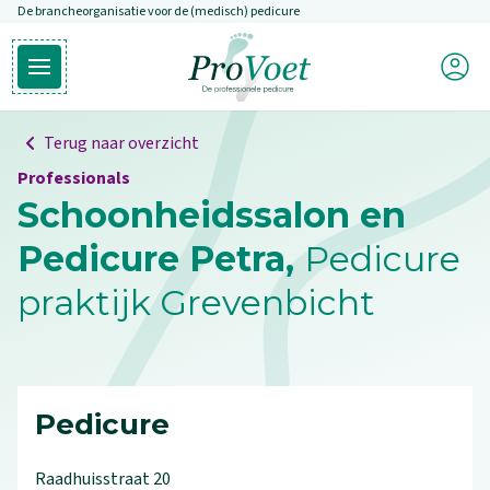
De brancheorganisatie voor de (medisch) pedicure
Overslaan en naar de inhoud gaan
Mijn P
Open hoofdmenu
Ga naar de homepagina
Terug naar overzicht
Professionals
Schoonheidssalon en
Pedicure Petra,
Pedicure
praktijk Grevenbicht
Pedicure
Raadhuisstraat
20