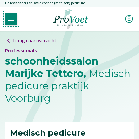
De brancheorganisatie voor de (medisch) pedicure
Overslaan en naar de inhoud gaan
Mijn P
Open hoofdmenu
Ga naar de homepagina
Terug naar overzicht
Professionals
schoonheidssalon
Marijke Tettero,
Medisch
pedicure praktijk
Voorburg
Medisch pedicure