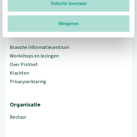
Selectie toestaan
linkedin
facebook
(Let op uitgaande link)
twitter
(Let op uitgaande link)
instagram
(Let op uitgaande link)
(Let op uitgaande link)
Weigeren
Meer ProVoet
Branche Informatiecentrum
Workshops en lezingen
Over ProVoet
Klachten
Privacyverklaring
Organisatie
Bestuur