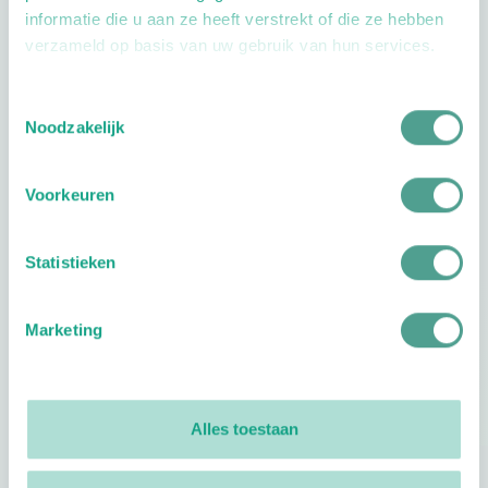
informatie die u aan ze heeft verstrekt of die ze hebben
verzameld op basis van uw gebruik van hun services.
Toestemmingsselectie
Openingstijden
Noodzakelijk
Dag
Tijd
Voorkeuren
Plan je route
Statistieken
Marketing
Reviews
0
reviews
Alles toestaan
Footer
Volg ProVoet