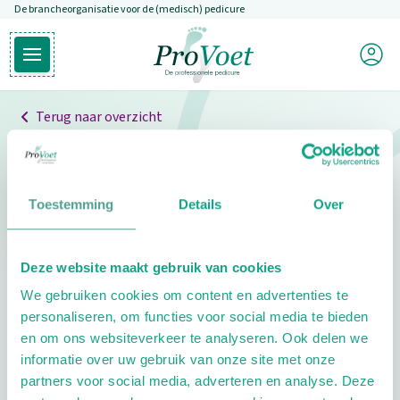
De brancheorganisatie voor de (medisch) pedicure
Overslaan en naar de inhoud gaan
Mijn P
Open hoofdmenu
Ga naar de homepagina
Terug naar overzicht
Professionals
Pedicure niet gevonden
Toestemming
Details
Over
De pedicure die je zoekt kunnen we niet vinden.
Deze website maakt gebruik van cookies
Klik hier om te zoeken naar een andere
We gebruiken cookies om content en advertenties te
pedicure.
personaliseren, om functies voor social media te bieden
en om ons websiteverkeer te analyseren. Ook delen we
informatie over uw gebruik van onze site met onze
partners voor social media, adverteren en analyse. Deze
Footer