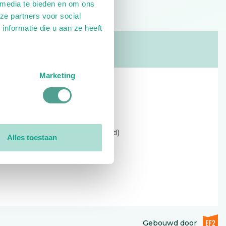
 media te bieden en om ons
ze partners voor social
nformatie die u aan ze heeft
Marketing
Contact
Kerkewijk 69, 3901 EC Veenendaal
Open: 09:00 - 12:30 (alleen ochtend)
Alles toestaan
Tel: 0318-551369
Contact:
contactformulier
EF2 (op
Gebouwd door