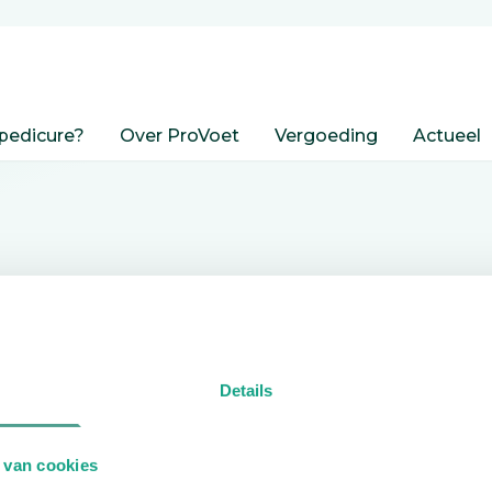
pedicure?
Over ProVoet
Vergoeding
Actueel
nden
Details
edicure.
 van cookies