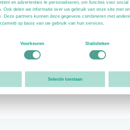
ent en advertenties te personaliseren, om functies voor social
. Ook delen we informatie over uw gebruik van onze site met on
e. Deze partners kunnen deze gegevens combineren met andere i
erzameld op basis van uw gebruik van hun services.
ink)
ande link)
t op uitgaande link)
Voorkeuren
Statistieken
Organisatie
Bestuur
Selectie toestaan