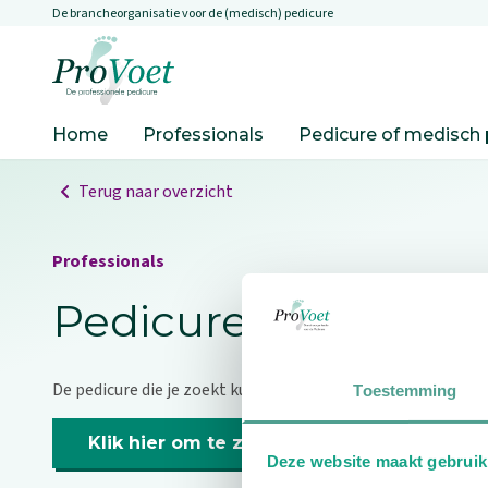
De brancheorganisatie voor de (medisch) pedicure
Overslaan en naar de inhoud gaan
Ga naar de homepagina
Home
Professionals
Pedicure of medisch 
Terug naar overzicht
Professionals
Pedicure niet gevo
De pedicure die je zoekt kunnen we niet vinden.
Toestemming
Klik hier om te zoeken naar een andere p
Deze website maakt gebruik