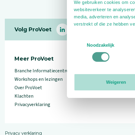
We gebruiken cookies om cont
websiteverkeer te analyseren
media, adverteren en analys
Footer
verstrekt of die ze hebben v
Volg ProVoet
linkedin
facebook
(Let op uitgaande link)
twitter
(Let op uitgaande l
instagram
(Let op uitga
(Le
Toestemmingsselectie
Noodzakelijk
Meer ProVoet
Branche Informatiecentrum
Workshops en lezingen
Weigeren
Over ProVoet
Klachten
Privacyverklaring
Privacy verklaring