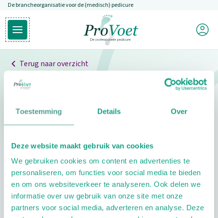
De brancheorganisatie voor de (medisch) pedicure
Overslaan en naar de inhoud gaan
Mijn P
Open hoofdmenu
Ga naar de homepagina
Terug naar overzicht
Professionals
Pedicure niet gevonden
Toestemming
Details
Over
De pedicure die je zoekt kunnen we niet vinden.
Deze website maakt gebruik van cookies
Klik hier om te zoeken naar een andere
We gebruiken cookies om content en advertenties te
pedicure.
personaliseren, om functies voor social media te bieden
en om ons websiteverkeer te analyseren. Ook delen we
informatie over uw gebruik van onze site met onze
partners voor social media, adverteren en analyse. Deze
Footer