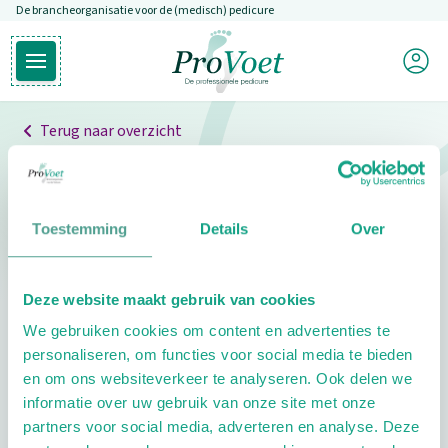
De brancheorganisatie voor de (medisch) pedicure
Overslaan en naar de inhoud gaan
Mijn P
Open hoofdmenu
Ga naar de homepagina
Terug naar overzicht
Professionals
Pedicure niet gevonden
Toestemming
Details
Over
De pedicure die je zoekt kunnen we niet vinden.
Deze website maakt gebruik van cookies
Klik hier om te zoeken naar een andere
We gebruiken cookies om content en advertenties te
pedicure.
personaliseren, om functies voor social media te bieden
en om ons websiteverkeer te analyseren. Ook delen we
informatie over uw gebruik van onze site met onze
partners voor social media, adverteren en analyse. Deze
Footer