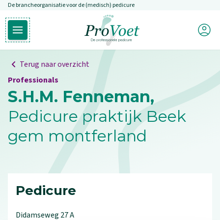
De brancheorganisatie voor de (medisch) pedicure
Overslaan en naar de inhoud gaan
Mijn P
Open hoofdmenu
Ga naar de homepagina
Terug naar overzicht
Professionals
S.H.M. Fenneman,
Pedicure praktijk Beek
gem montferland
Pedicure
Didamseweg
27
A