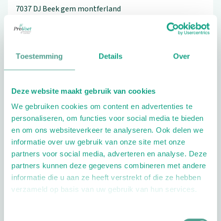
7037 DJ
Beek gem montferland
0316-532702
Toestemming
Details
Over
Schrijf ook een review
Deze website maakt gebruik van cookies
We gebruiken cookies om content en advertenties te
personaliseren, om functies voor social media te bieden
en om ons websiteverkeer te analyseren. Ook delen we
informatie over uw gebruik van onze site met onze
partners voor social media, adverteren en analyse. Deze
partners kunnen deze gegevens combineren met andere
Openingstijden
informatie die u aan ze heeft verstrekt of die ze hebben
verzameld op basis van uw gebruik van hun services.
Dag
Tijd
Plan je route
Toestemmingsselectie