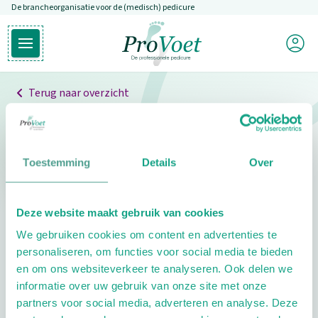
De brancheorganisatie voor de (medisch) pedicure
Overslaan en naar de inhoud gaan
Mijn P
Open hoofdmenu
Ga naar de homepagina
Terug naar overzicht
Professionals
Pedicure niet gevonden
Toestemming
Details
Over
De pedicure die je zoekt kunnen we niet vinden.
Deze website maakt gebruik van cookies
Klik hier om te zoeken naar een andere
We gebruiken cookies om content en advertenties te
pedicure.
personaliseren, om functies voor social media te bieden
en om ons websiteverkeer te analyseren. Ook delen we
informatie over uw gebruik van onze site met onze
partners voor social media, adverteren en analyse. Deze
Footer