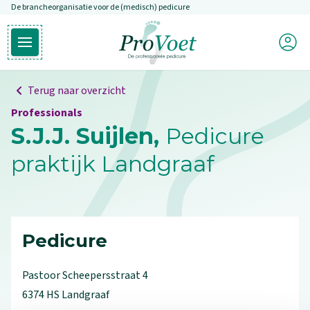
De brancheorganisatie voor de (medisch) pedicure
Overslaan en naar de inhoud gaan
Mijn P
Open hoofdmenu
Ga naar de homepagina
Terug naar overzicht
Professionals
S.J.J. Suijlen,
Pedicure
praktijk Landgraaf
Pedicure
Pastoor Scheepersstraat
4
6374 HS
Landgraaf