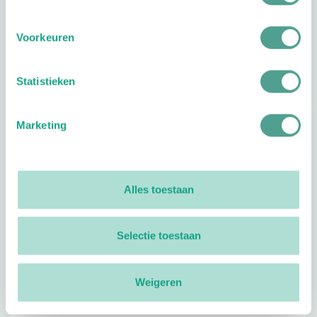
Voorkeuren
Reviews
0
reviews
Statistieken
Footer
Marketing
Volg ProVoet
linkedin
facebook
(Let op uitgaande link)
twitter
(Let op uitgaande link)
instagram
(Let op uitgaande link)
(Let op uitgaande link)
Alles toestaan
Meer ProVoet
Selectie toestaan
Branche Informatiecentrum
Workshops en lezingen
Weigeren
Over ProVoet
Klachten