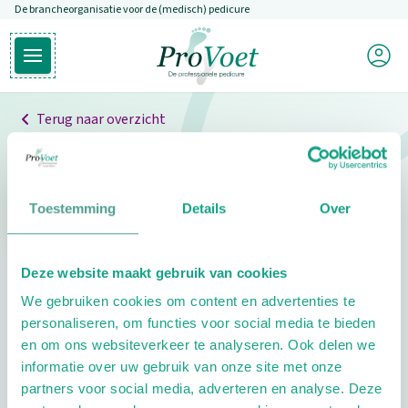
De brancheorganisatie voor de (medisch) pedicure
Overslaan en naar de inhoud gaan
Mijn P
Open hoofdmenu
Ga naar de homepagina
Terug naar overzicht
Professionals
Pedicure niet gevonden
Toestemming
Details
Over
De pedicure die je zoekt kunnen we niet vinden.
Deze website maakt gebruik van cookies
Klik hier om te zoeken naar een andere
We gebruiken cookies om content en advertenties te
pedicure.
personaliseren, om functies voor social media te bieden
en om ons websiteverkeer te analyseren. Ook delen we
informatie over uw gebruik van onze site met onze
partners voor social media, adverteren en analyse. Deze
Footer