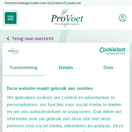
De brancheorganisatie voor de (medisch) pedicure
Overslaan en naar de inhoud gaan
Mijn P
Open hoofdmenu
Ga naar de homepagina
Terug naar overzicht
Professionals
Pedicure niet gevonden
Toestemming
Details
Over
De pedicure die je zoekt kunnen we niet vinden.
Deze website maakt gebruik van cookies
Klik hier om te zoeken naar een andere
We gebruiken cookies om content en advertenties te
pedicure.
personaliseren, om functies voor social media te bieden
en om ons websiteverkeer te analyseren. Ook delen we
informatie over uw gebruik van onze site met onze
partners voor social media, adverteren en analyse. Deze
Footer