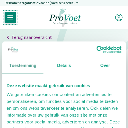
De brancheorganisatie voor de (medisch) pedicure
Overslaan en naar de inhoud gaan
Mijn P
Open hoofdmenu
Ga naar de homepagina
Terug naar overzicht
Professionals
Pedicure niet gevonden
Toestemming
Details
Over
De pedicure die je zoekt kunnen we niet vinden.
Deze website maakt gebruik van cookies
Klik hier om te zoeken naar een andere
We gebruiken cookies om content en advertenties te
pedicure.
personaliseren, om functies voor social media te bieden
en om ons websiteverkeer te analyseren. Ook delen we
informatie over uw gebruik van onze site met onze
partners voor social media, adverteren en analyse. Deze
Footer