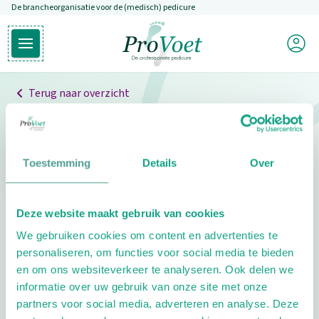
De brancheorganisatie voor de (medisch) pedicure
Overslaan en naar de inhoud gaan
Mijn P
Open hoofdmenu
Ga naar de homepagina
Terug naar overzicht
Professionals
Pedicure niet gevonden
Toestemming
Details
Over
De pedicure die je zoekt kunnen we niet vinden.
Deze website maakt gebruik van cookies
Klik hier om te zoeken naar een andere
We gebruiken cookies om content en advertenties te
pedicure.
personaliseren, om functies voor social media te bieden
en om ons websiteverkeer te analyseren. Ook delen we
informatie over uw gebruik van onze site met onze
partners voor social media, adverteren en analyse. Deze
Footer