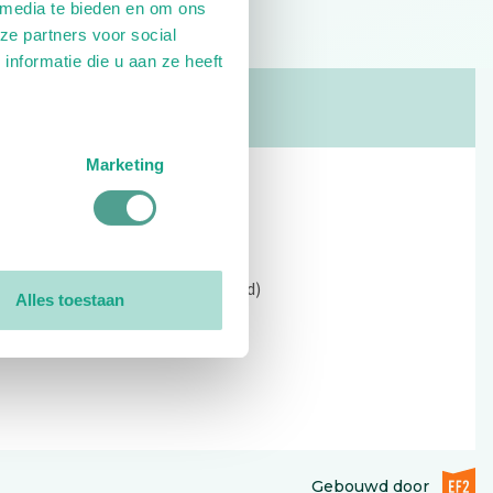
 media te bieden en om ons
ze partners voor social
nformatie die u aan ze heeft
Marketing
Contact
Kerkewijk 69, 3901 EC Veenendaal
Open: 09:00 - 12:30 (alleen ochtend)
Alles toestaan
Tel: 0318-551369
Contact:
contactformulier
EF2 (op
Gebouwd door