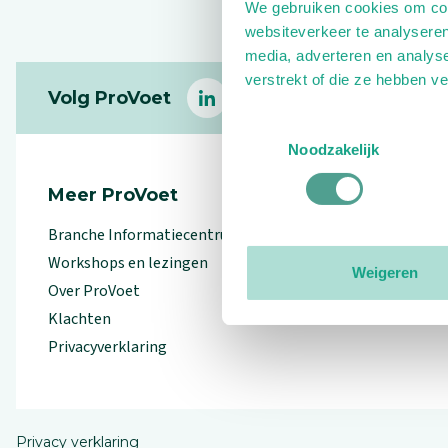
We gebruiken cookies om cont
websiteverkeer te analyseren
media, adverteren en analys
Footer
verstrekt of die ze hebben v
Volg ProVoet
linkedin
facebook
(Let op uitgaande link)
twitter
(Let op uitgaande l
instagram
(Let op uitga
(Le
Toestemmingsselectie
Noodzakelijk
Meer ProVoet
Branche Informatiecentrum
Workshops en lezingen
Weigeren
Over ProVoet
Klachten
Privacyverklaring
Privacy verklaring