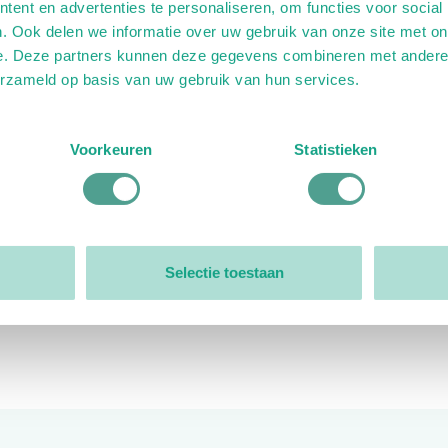
ent en advertenties te personaliseren, om functies voor social
. Ook delen we informatie over uw gebruik van onze site met on
e. Deze partners kunnen deze gegevens combineren met andere i
erzameld op basis van uw gebruik van hun services.
ink)
ande link)
t op uitgaande link)
Voorkeuren
Statistieken
Organisatie
Bestuur
Selectie toestaan