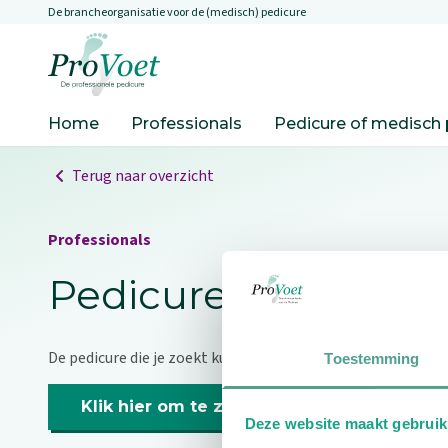
De brancheorganisatie voor de (medisch) pedicure
Overslaan en naar de inhoud gaan
Ga naar de homepagina
Home
Professionals
Pedicure of medisch 
Terug naar overzicht
Professionals
Pedicure niet gevo
De pedicure die je zoekt kunnen we niet vinden.
Toestemming
Klik hier om te zoeken naar een andere p
Deze website maakt gebruik