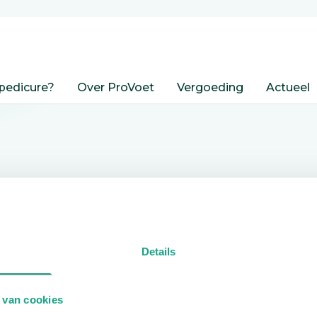
pedicure?
Over ProVoet
Vergoeding
Actueel
nden
Details
edicure.
 van cookies