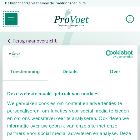
De brancheorganisatie voor de (medisch) pedicure
Overslaan en naar de inhoud gaan
Mijn P
Open hoofdmenu
Ga naar de homepagina
Terug naar overzicht
Professionals
Pedicure niet gevonden
Toestemming
Details
Over
De pedicure die je zoekt kunnen we niet vinden.
Deze website maakt gebruik van cookies
Klik hier om te zoeken naar een andere
We gebruiken cookies om content en advertenties te
pedicure.
personaliseren, om functies voor social media te bieden
en om ons websiteverkeer te analyseren. Ook delen we
informatie over uw gebruik van onze site met onze
partners voor social media, adverteren en analyse. Deze
Footer