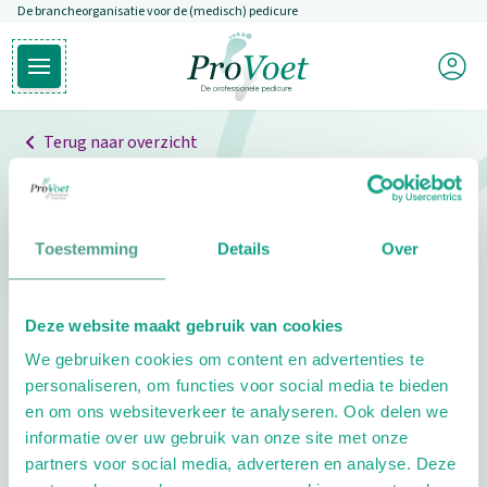
De brancheorganisatie voor de (medisch) pedicure
Overslaan en naar de inhoud gaan
Mijn P
Open hoofdmenu
Ga naar de homepagina
Terug naar overzicht
Professionals
Pedicure niet gevonden
Toestemming
Details
Over
De pedicure die je zoekt kunnen we niet vinden.
Deze website maakt gebruik van cookies
Klik hier om te zoeken naar een andere
We gebruiken cookies om content en advertenties te
pedicure.
personaliseren, om functies voor social media te bieden
en om ons websiteverkeer te analyseren. Ook delen we
informatie over uw gebruik van onze site met onze
partners voor social media, adverteren en analyse. Deze
Footer