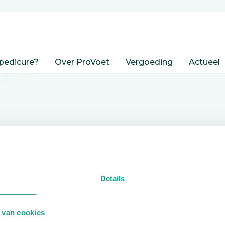
pedicure?
Over ProVoet
Vergoeding
Actueel
nden
Details
edicure.
 van cookies