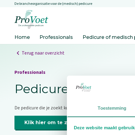
De brancheorganisatie voor de (medisch) pedicure
Overslaan en naar de inhoud gaan
Ga naar de homepagina
Home
Professionals
Pedicure of medisch 
Terug naar overzicht
Professionals
Pedicure niet gevo
De pedicure die je zoekt kunnen we niet vinden.
Toestemming
Klik hier om te zoeken naar een andere p
Deze website maakt gebruik