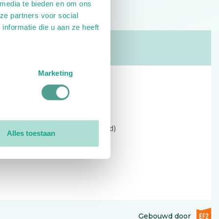
 media te bieden en om ons
ze partners voor social
nformatie die u aan ze heeft
Marketing
Contact
Kerkewijk 69, 3901 EC Veenendaal
Open: 09:00 - 12:30 (alleen ochtend)
Alles toestaan
Tel: 0318-551369
Contact:
contactformulier
EF2 (op
Gebouwd door