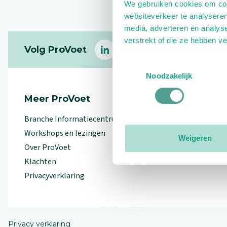
We gebruiken cookies om cont
websiteverkeer te analyseren
media, adverteren en analys
Footer
verstrekt of die ze hebben v
Volg ProVoet
linkedin
facebook
(Let op uitgaande link)
twitter
(Let op uitgaande l
instagram
(Let op uitga
(Le
Toestemmingsselectie
Noodzakelijk
Meer ProVoet
Branche Informatiecentrum
Workshops en lezingen
Weigeren
Over ProVoet
Klachten
Privacyverklaring
Privacy verklaring