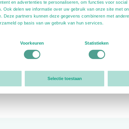
ent en advertenties te personaliseren, om functies voor social
. Ook delen we informatie over uw gebruik van onze site met on
e. Deze partners kunnen deze gegevens combineren met andere i
erzameld op basis van uw gebruik van hun services.
ink)
ande link)
t op uitgaande link)
Voorkeuren
Statistieken
Organisatie
Bestuur
Selectie toestaan