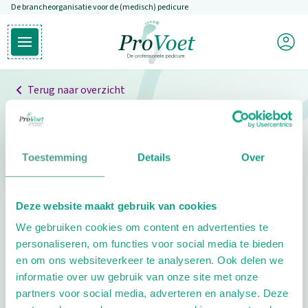
De brancheorganisatie voor de (medisch) pedicure
Overslaan en naar de inhoud gaan
Mijn P
Open hoofdmenu
Ga naar de homepagina
Terug naar overzicht
Professionals
Pedicure niet gevonden
Toestemming
Details
Over
De pedicure die je zoekt kunnen we niet vinden.
Deze website maakt gebruik van cookies
Klik hier om te zoeken naar een andere
We gebruiken cookies om content en advertenties te
pedicure.
personaliseren, om functies voor social media te bieden
en om ons websiteverkeer te analyseren. Ook delen we
informatie over uw gebruik van onze site met onze
partners voor social media, adverteren en analyse. Deze
Footer