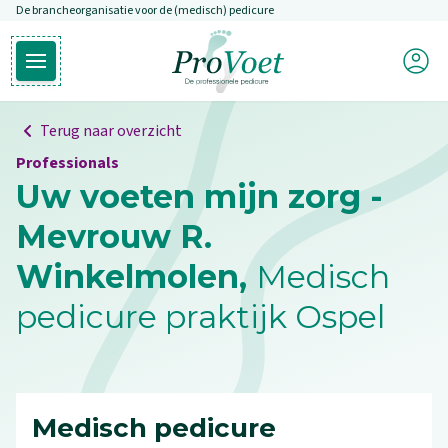
De brancheorganisatie voor de (medisch) pedicure
Overslaan en naar de inhoud gaan
Mijn P
Open hoofdmenu
Ga naar de homepagina
Terug naar overzicht
Professionals
Uw voeten mijn zorg -
Mevrouw R.
Winkelmolen,
Medisch
pedicure praktijk Ospel
Medisch pedicure