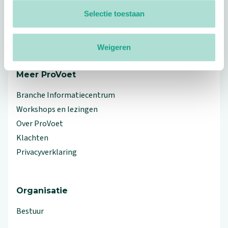
Footer
Volg ProVoet
Selectie toestaan
linkedin
facebook
(Let op uitgaande link)
twitter
(Let op uitgaande link)
instagram
(Let op uitgaande link)
(Let op uitgaande link)
Weigeren
Meer ProVoet
Branche Informatiecentrum
Workshops en lezingen
Over ProVoet
Klachten
Privacyverklaring
Organisatie
Bestuur