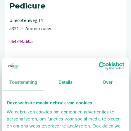
Pedicure
Uilecotenweg
14
5324 JT
Ammerzoden
0643445605
Bezoek de website
Toestemming
Details
Over
Schrijf ook een review
Deze website maakt gebruik van cookies
Aandachtsgebieden
We gebruiken cookies om content en advertenties te
personaliseren, om functies voor social media te bieden
Diabetes
Reuma
Wellness
en om ons websiteverkeer te analyseren. Ook delen we