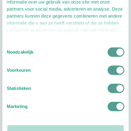
informatie over uw gebruik van onze site met onze
Geriatrie
Kinderen
partners voor social media, adverteren en analyse. Deze
partners kunnen deze gegevens combineren met andere
Extra opties
informatie die u aan ze heeft verstrekt of die ze hebben
verzameld op basis van uw gebruik van hun services.
Toestemmingsselectie
Noodzakelijk
Openingstijden
Voorkeuren
Dag
Tijd
Statistieken
Plan je route
Marketing