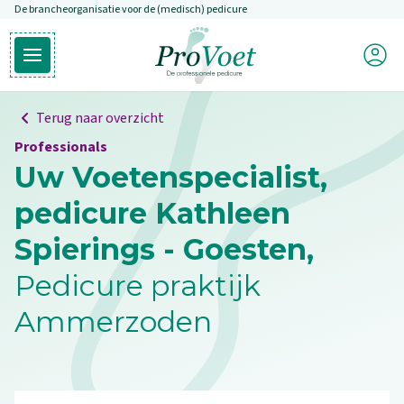
De brancheorganisatie voor de (medisch) pedicure
Overslaan en naar de inhoud gaan
Mijn P
Open hoofdmenu
Ga naar de homepagina
Terug naar overzicht
Professionals
Uw Voetenspecialist,
pedicure Kathleen
Spierings - Goesten,
Pedicure praktijk
Ammerzoden