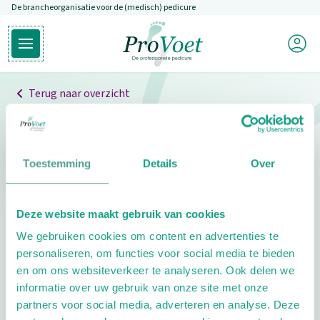
De brancheorganisatie voor de (medisch) pedicure
Overslaan en naar de inhoud gaan
Mijn P
Open hoofdmenu
Ga naar de homepagina
Terug naar overzicht
Professionals
Pedicure niet gevonden
Toestemming
Details
Over
De pedicure die je zoekt kunnen we niet vinden.
Deze website maakt gebruik van cookies
Klik hier om te zoeken naar een andere
We gebruiken cookies om content en advertenties te
pedicure.
personaliseren, om functies voor social media te bieden
en om ons websiteverkeer te analyseren. Ook delen we
informatie over uw gebruik van onze site met onze
partners voor social media, adverteren en analyse. Deze
Footer