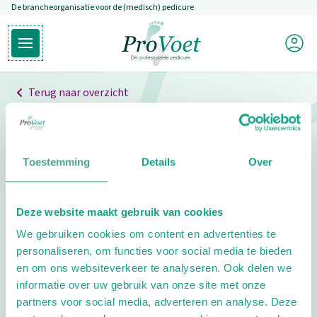
De brancheorganisatie voor de (medisch) pedicure
Overslaan en naar de inhoud gaan
Mijn P
Open hoofdmenu
Ga naar de homepagina
Terug naar overzicht
Professionals
Pedicure niet gevonden
Toestemming
Details
Over
De pedicure die je zoekt kunnen we niet vinden.
Deze website maakt gebruik van cookies
Klik hier om te zoeken naar een andere
We gebruiken cookies om content en advertenties te
pedicure.
personaliseren, om functies voor social media te bieden
en om ons websiteverkeer te analyseren. Ook delen we
informatie over uw gebruik van onze site met onze
partners voor social media, adverteren en analyse. Deze
Footer