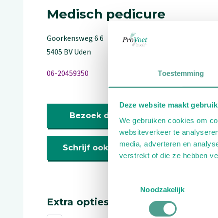
Medisch pedicure
Goorkensweg
6
6
5405 BV
Uden
06-20459350
Toestemming
Deze website maakt gebruik
Bezoek de website
We gebruiken cookies om cont
websiteverkeer te analyseren
media, adverteren en analys
Schrijf ook een review
verstrekt of die ze hebben v
Toestemmingsselectie
Noodzakelijk
Extra opties