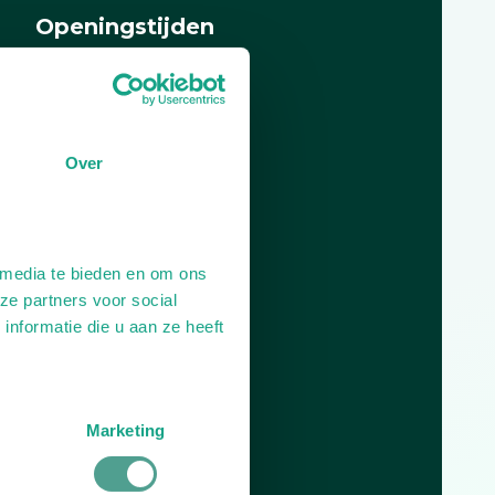
Openingstijden
Dag
Tijd
Plan je route
Over
 media te bieden en om ons
ze partners voor social
nformatie die u aan ze heeft
Marketing