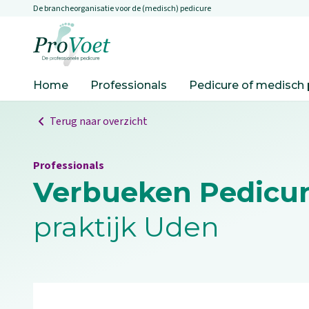
De brancheorganisatie voor de (medisch) pedicure
Overslaan en naar de inhoud gaan
Ga naar de homepagina
Home
Professionals
Pedicure of medisch 
Terug naar overzicht
Professionals
Verbueken Pedicu
praktijk Uden