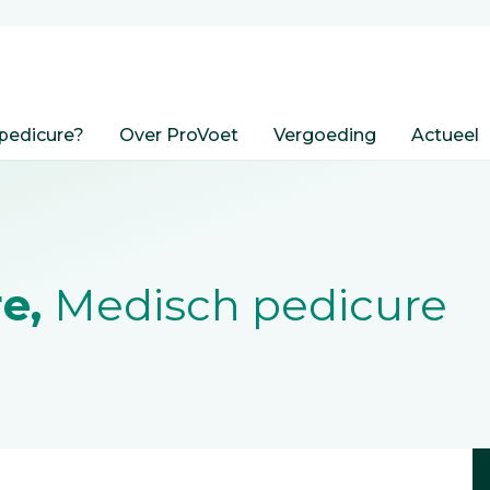
pedicure?
Over ProVoet
Vergoeding
Actueel
re,
Medisch pedicure