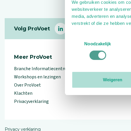
We gebruiken cookies om cont
websiteverkeer te analyseren
media, adverteren en analys
Footer
verstrekt of die ze hebben v
Volg ProVoet
linkedin
facebook
(Let op uitgaande link)
twitter
(Let op uitgaande l
instagram
(Let op uitga
(Le
Toestemmingsselectie
Noodzakelijk
Meer ProVoet
Branche Informatiecentrum
Workshops en lezingen
Weigeren
Over ProVoet
Klachten
Privacyverklaring
Privacy verklaring