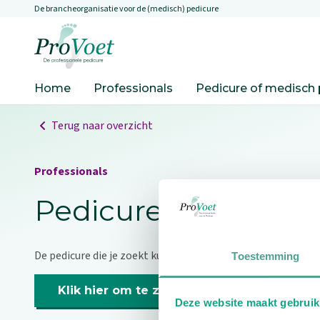
De brancheorganisatie voor de (medisch) pedicure
Overslaan en naar de inhoud gaan
Ga naar de homepagina
Home
Professionals
Pedicure of medisch 
Terug naar overzicht
Professionals
Pedicure niet gevo
De pedicure die je zoekt kunnen we niet vinden.
Toestemming
Klik hier om te zoeken naar een andere p
Deze website maakt gebruik