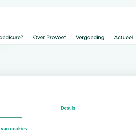
pedicure?
Over ProVoet
Vergoeding
Actueel
nden
Details
edicure.
 van cookies