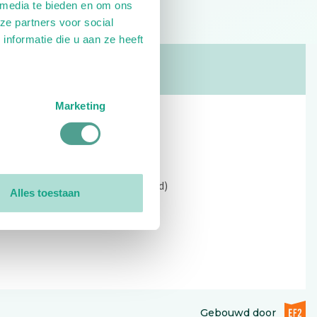
 media te bieden en om ons
ze partners voor social
nformatie die u aan ze heeft
Marketing
Contact
Kerkewijk 69, 3901 EC Veenendaal
Open: 09:00 - 12:30 (alleen ochtend)
Alles toestaan
Tel: 0318-551369
Contact:
contactformulier
EF2 (op
Gebouwd door