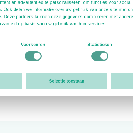
ent en advertenties te personaliseren, om functies voor social
. Ook delen we informatie over uw gebruik van onze site met on
e. Deze partners kunnen deze gegevens combineren met andere i
erzameld op basis van uw gebruik van hun services.
ink)
ande link)
t op uitgaande link)
Voorkeuren
Statistieken
Organisatie
Bestuur
Selectie toestaan