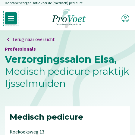
De brancheorganisatie voor de (medisch) pedicure
Overslaan en naar de inhoud gaan
Mijn P
Open hoofdmenu
Ga naar de homepagina
Terug naar overzicht
Professionals
Verzorgingssalon Elsa,
Medisch pedicure praktijk
Ijsselmuiden
Medisch pedicure
Koekoeksweg
13