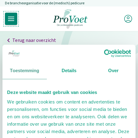
De brancheorganisatie voor de (medisch) pedicure
Overslaan en naar de inhoud gaan
Mijn P
Open hoofdmenu
Ga naar de homepagina
Terug naar overzicht
Professionals
Pedicure niet gevonden
Toestemming
Details
Over
De pedicure die je zoekt kunnen we niet vinden.
Deze website maakt gebruik van cookies
Klik hier om te zoeken naar een andere
We gebruiken cookies om content en advertenties te
pedicure.
personaliseren, om functies voor social media te bieden
en om ons websiteverkeer te analyseren. Ook delen we
informatie over uw gebruik van onze site met onze
partners voor social media, adverteren en analyse. Deze
Footer