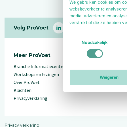
We gebruiken cookies om cont
websiteverkeer te analyseren
media, adverteren en analys
Footer
verstrekt of die ze hebben v
Volg ProVoet
linkedin
facebook
(Let op uitgaande link)
twitter
(Let op uitgaande l
instagram
(Let op uitga
(Le
Toestemmingsselectie
Noodzakelijk
Meer ProVoet
Branche Informatiecentrum
Workshops en lezingen
Weigeren
Over ProVoet
Klachten
Privacyverklaring
Privacy verklaring