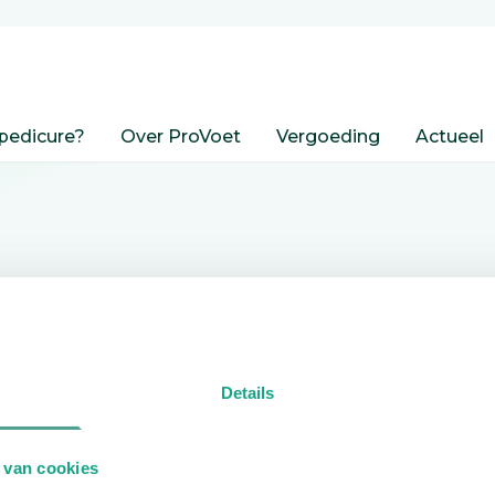
pedicure?
Over ProVoet
Vergoeding
Actueel
nden
Details
edicure.
 van cookies