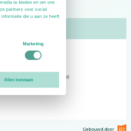
 media te bieden en om ons
ze partners voor social
nformatie die u aan ze heeft
Marketing
Contact
Kerkewijk 69, 3901 EC Veenendaal
Open: 09:00 - 12:30 (alleen ochtend)
Alles toestaan
Tel: 0318-551369
Contact:
contactformulier
EF2 (op
Gebouwd door