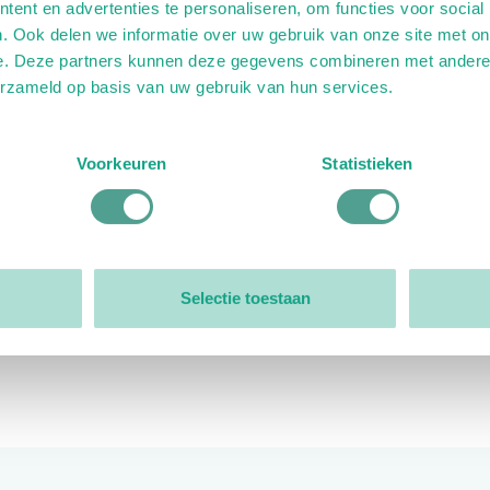
ent en advertenties te personaliseren, om functies voor social
. Ook delen we informatie over uw gebruik van onze site met on
e. Deze partners kunnen deze gegevens combineren met andere i
erzameld op basis van uw gebruik van hun services.
ink)
ande link)
t op uitgaande link)
Voorkeuren
Statistieken
Organisatie
Bestuur
Selectie toestaan