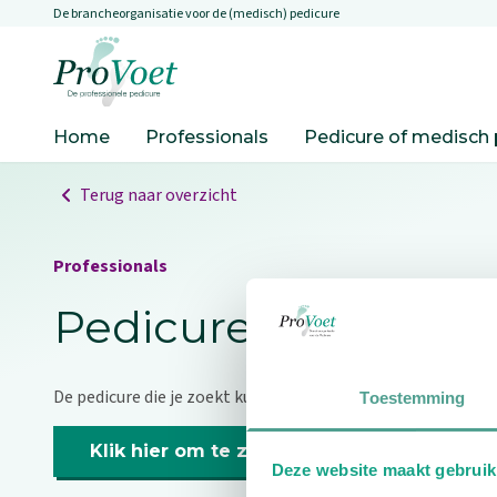
De brancheorganisatie voor de (medisch) pedicure
Overslaan en naar de inhoud gaan
Ga naar de homepagina
Home
Professionals
Pedicure of medisch 
Terug naar overzicht
Professionals
Pedicure niet gevo
De pedicure die je zoekt kunnen we niet vinden.
Toestemming
Klik hier om te zoeken naar een andere p
Deze website maakt gebruik