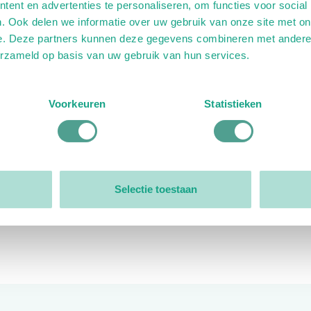
ent en advertenties te personaliseren, om functies voor social
. Ook delen we informatie over uw gebruik van onze site met on
e. Deze partners kunnen deze gegevens combineren met andere i
erzameld op basis van uw gebruik van hun services.
ink)
ande link)
t op uitgaande link)
Voorkeuren
Statistieken
Organisatie
Bestuur
Selectie toestaan