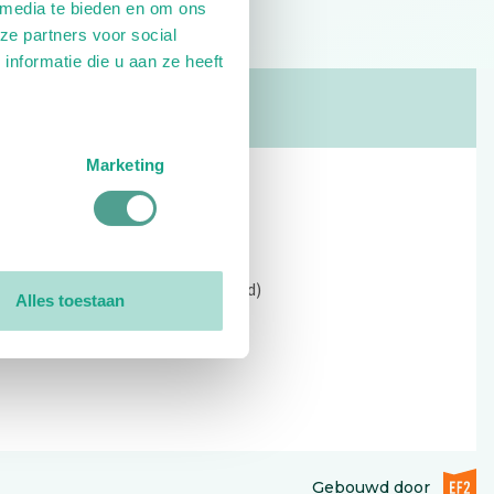
 media te bieden en om ons
ze partners voor social
nformatie die u aan ze heeft
Marketing
Contact
Kerkewijk 69, 3901 EC Veenendaal
Open: 09:00 - 12:30 (alleen ochtend)
Alles toestaan
Tel: 0318-551369
Contact:
contactformulier
EF2 (op
Gebouwd door