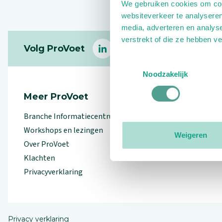
We gebruiken cookies om cont
websiteverkeer te analyseren
media, adverteren en analys
Footer
verstrekt of die ze hebben v
Volg ProVoet
linkedin
facebook
(Let op uitgaande link)
twitter
(Let op uitgaande l
instagram
(Let op uitga
(Le
Toestemmingsselectie
Noodzakelijk
Meer ProVoet
Branche Informatiecentrum
Workshops en lezingen
Weigeren
Over ProVoet
Klachten
Privacyverklaring
Privacy verklaring