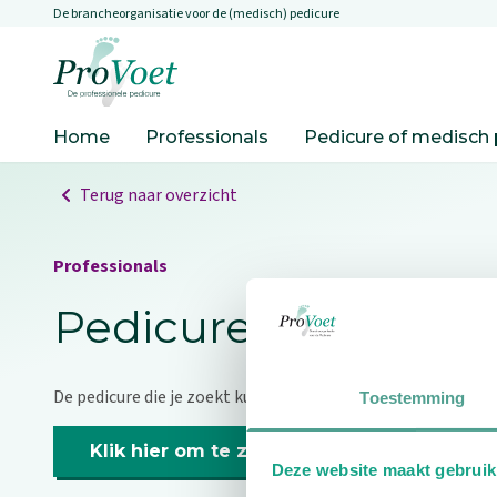
De brancheorganisatie voor de (medisch) pedicure
Overslaan en naar de inhoud gaan
Ga naar de homepagina
Home
Professionals
Pedicure of medisch 
Terug naar overzicht
Professionals
Pedicure niet gevo
De pedicure die je zoekt kunnen we niet vinden.
Toestemming
Klik hier om te zoeken naar een andere p
Deze website maakt gebruik