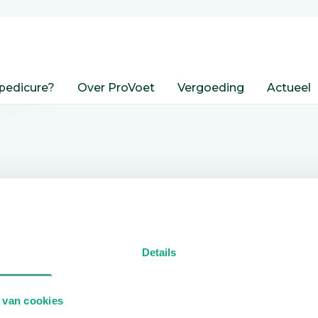
pedicure?
Over ProVoet
Vergoeding
Actueel
nden
Details
edicure.
 van cookies