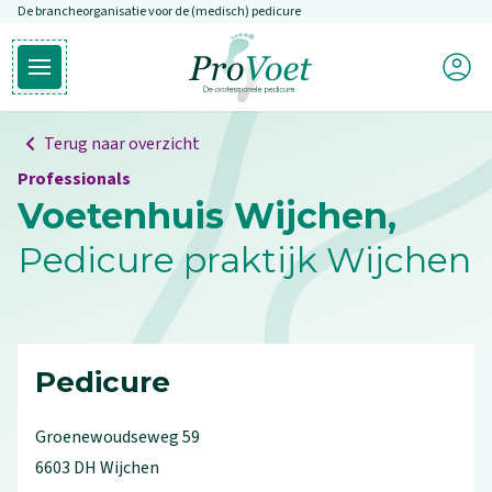
De brancheorganisatie voor de (medisch) pedicure
Overslaan en naar de inhoud gaan
Mijn P
Open hoofdmenu
Ga naar de homepagina
Terug naar overzicht
Professionals
Voetenhuis Wijchen,
Pedicure praktijk Wijchen
Pedicure
Groenewoudseweg
59
6603 DH
Wijchen