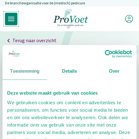
De brancheorganisatie voor de (medisch) pedicure
Overslaan en naar de inhoud gaan
Mijn P
Open hoofdmenu
Ga naar de homepagina
Terug naar overzicht
Professionals
Pedicure niet gevonden
Toestemming
Details
Over
De pedicure die je zoekt kunnen we niet vinden.
Deze website maakt gebruik van cookies
Klik hier om te zoeken naar een andere
We gebruiken cookies om content en advertenties te
pedicure.
personaliseren, om functies voor social media te bieden
en om ons websiteverkeer te analyseren. Ook delen we
informatie over uw gebruik van onze site met onze
partners voor social media, adverteren en analyse. Deze
Footer