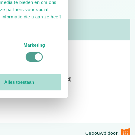
 media te bieden en om ons
ze partners voor social
nformatie die u aan ze heeft
Marketing
Contact
Kerkewijk 69, 3901 EC Veenendaal
Open: 09:00 - 12:30 (alleen ochtend)
Alles toestaan
Tel: 0318-551369
Contact:
contactformulier
EF2 (op
Gebouwd door