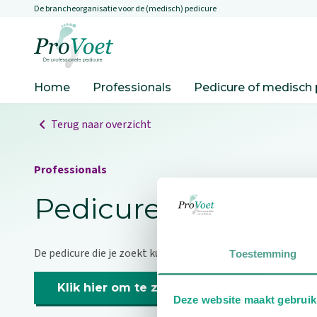
De brancheorganisatie voor de (medisch) pedicure
Overslaan en naar de inhoud gaan
Ga naar de homepagina
Home
Professionals
Pedicure of medisch 
Terug naar overzicht
Professionals
Pedicure niet gevo
De pedicure die je zoekt kunnen we niet vinden.
Toestemming
Klik hier om te zoeken naar een andere p
Deze website maakt gebruik