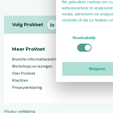
We gebruiken cookies om cont
websiteverkeer te analyseren
media, adverteren en analys
Footer
verstrekt of die ze hebben v
Volg ProVoet
linkedin
facebook
(Let op uitgaande link)
twitter
(Let op uitgaande l
instagram
(Let op uitga
(Le
Toestemmingsselectie
Noodzakelijk
Meer ProVoet
Branche Informatiecentrum
Workshops en lezingen
Weigeren
Over ProVoet
Klachten
Privacyverklaring
Privacy verklaring