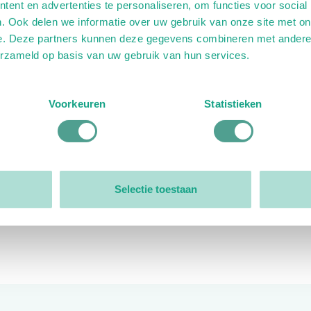
ent en advertenties te personaliseren, om functies voor social
. Ook delen we informatie over uw gebruik van onze site met on
e. Deze partners kunnen deze gegevens combineren met andere i
erzameld op basis van uw gebruik van hun services.
ink)
ande link)
t op uitgaande link)
Voorkeuren
Statistieken
Organisatie
Bestuur
Selectie toestaan