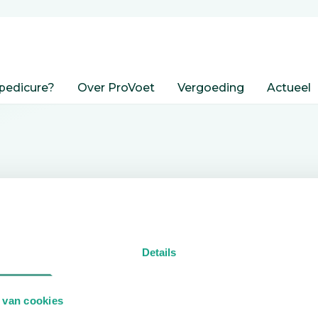
pedicure?
Over ProVoet
Vergoeding
Actueel
nden
Details
edicure.
 van cookies