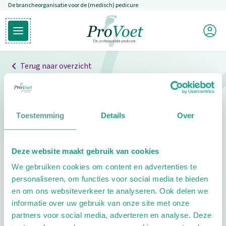
De brancheorganisatie voor de (medisch) pedicure
Overslaan en naar de inhoud gaan
Mijn P
Open hoofdmenu
Ga naar de homepagina
Terug naar overzicht
Professionals
Pedicure niet gevonden
Toestemming
Details
Over
De pedicure die je zoekt kunnen we niet vinden.
Deze website maakt gebruik van cookies
Klik hier om te zoeken naar een andere
We gebruiken cookies om content en advertenties te
pedicure.
personaliseren, om functies voor social media te bieden
en om ons websiteverkeer te analyseren. Ook delen we
informatie over uw gebruik van onze site met onze
partners voor social media, adverteren en analyse. Deze
Footer