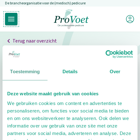
De brancheorganisatie voor de (medisch) pedicure
Overslaan en naar de inhoud gaan
Mijn P
Open hoofdmenu
Ga naar de homepagina
Terug naar overzicht
Professionals
Pedicure niet gevonden
Toestemming
Details
Over
De pedicure die je zoekt kunnen we niet vinden.
Deze website maakt gebruik van cookies
Klik hier om te zoeken naar een andere
We gebruiken cookies om content en advertenties te
pedicure.
personaliseren, om functies voor social media te bieden
en om ons websiteverkeer te analyseren. Ook delen we
informatie over uw gebruik van onze site met onze
partners voor social media, adverteren en analyse. Deze
Footer