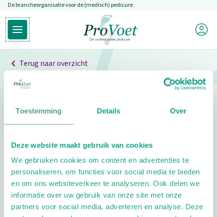
De brancheorganisatie voor de (medisch) pedicure
Overslaan en naar de inhoud gaan
Mijn P
Open hoofdmenu
Ga naar de homepagina
Terug naar overzicht
Professionals
Pedicure niet gevonden
Toestemming
Details
Over
De pedicure die je zoekt kunnen we niet vinden.
Deze website maakt gebruik van cookies
Klik hier om te zoeken naar een andere
We gebruiken cookies om content en advertenties te
pedicure.
personaliseren, om functies voor social media te bieden
en om ons websiteverkeer te analyseren. Ook delen we
informatie over uw gebruik van onze site met onze
partners voor social media, adverteren en analyse. Deze
Footer