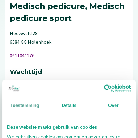
Medisch pedicure, Medisch
pedicure sport
Hoeveveld
28
6584 GG
Molenhoek
0611041276
Wachttijd
Maximaal 1 jaar
Toestemming
Details
Over
Bezoek de website
Deze website maakt gebruik van cookies
We gebruiken cookies om content en advertenties te