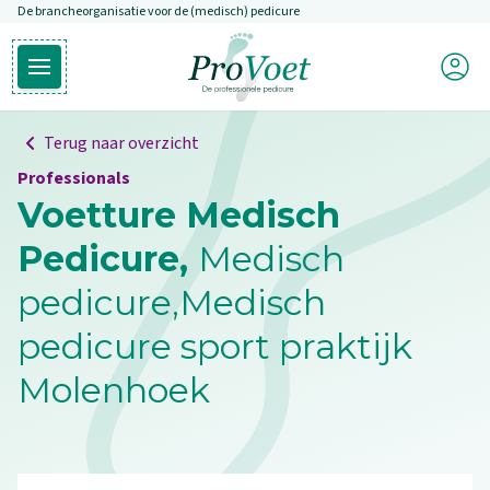
De brancheorganisatie voor de (medisch) pedicure
Overslaan en naar de inhoud gaan
Mijn P
Open hoofdmenu
Ga naar de homepagina
Terug naar overzicht
Professionals
Voetture Medisch
Pedicure,
Medisch
pedicure,Medisch
pedicure sport praktijk
Molenhoek