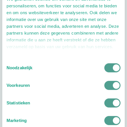
Schrijf ook een review
personaliseren, om functies voor social media te bieden
en om ons websiteverkeer te analyseren. Ook delen we
informatie over uw gebruik van onze site met onze
Aandachtsgebieden
partners voor social media, adverteren en analyse. Deze
partners kunnen deze gegevens combineren met andere
Diabetes
Reuma
Sport
informatie die u aan ze heeft verstrekt of die ze hebben
verzameld op basis van uw gebruik van hun services.
Extra opties
Toestemmingsselectie
Noodzakelijk
Voorkeuren
Openingstijden
Statistieken
Dag
Tijd
Marketing
Plan je route