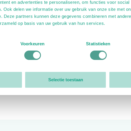
ent en advertenties te personaliseren, om functies voor social
. Ook delen we informatie over uw gebruik van onze site met on
e. Deze partners kunnen deze gegevens combineren met andere i
erzameld op basis van uw gebruik van hun services.
ink)
ande link)
t op uitgaande link)
Voorkeuren
Statistieken
Organisatie
Bestuur
Selectie toestaan