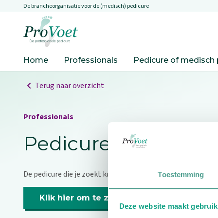
De brancheorganisatie voor de (medisch) pedicure
Overslaan en naar de inhoud gaan
Ga naar de homepagina
Home
Professionals
Pedicure of medisch 
Terug naar overzicht
Professionals
Pedicure niet gevo
De pedicure die je zoekt kunnen we niet vinden.
Toestemming
Klik hier om te zoeken naar een andere p
Deze website maakt gebruik