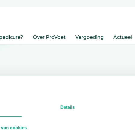
pedicure?
Over ProVoet
Vergoeding
Actueel
nden
Details
edicure.
 van cookies