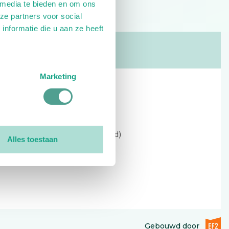
 media te bieden en om ons
ze partners voor social
nformatie die u aan ze heeft
Marketing
Contact
Kerkewijk 69, 3901 EC Veenendaal
Open: 09:00 - 12:30 (alleen ochtend)
Alles toestaan
Tel: 0318-551369
Contact:
contactformulier
EF2 (op
Gebouwd door