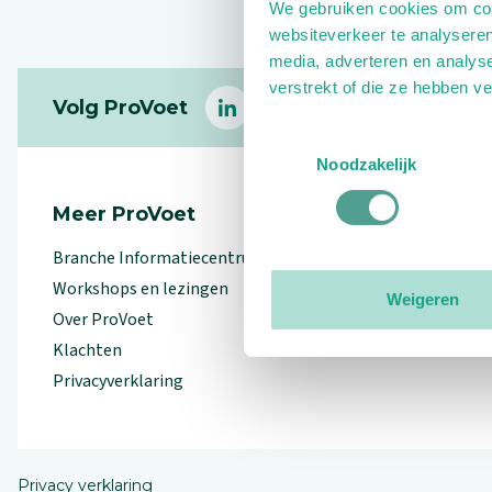
We gebruiken cookies om cont
websiteverkeer te analyseren
media, adverteren en analys
Footer
verstrekt of die ze hebben v
Volg ProVoet
linkedin
facebook
(Let op uitgaande link)
twitter
(Let op uitgaande l
instagram
(Let op uitga
(Le
Toestemmingsselectie
Noodzakelijk
Meer ProVoet
Branche Informatiecentrum
Workshops en lezingen
Weigeren
Over ProVoet
Klachten
Privacyverklaring
Privacy verklaring