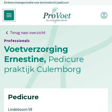
De brancheorganisatie voor de (medisch) pedicure
Overslaan en naar de inhoud gaan
Mijn P
Open hoofdmenu
Ga naar de homepagina
Terug naar overzicht
Professionals
Voetverzorging
Ernestine,
Pedicure
praktijk Culemborg
Pedicure
Lindeboom
59