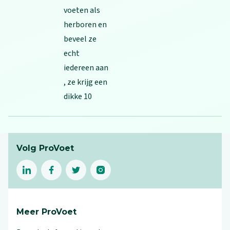
voeten als
herboren en
beveel ze
echt
iedereen aan
, ze krijg een
dikke 10
Footer
Volg ProVoet
linkedin
facebook
(Let op uitgaande link)
twitter
(Let op uitgaande link)
instagram
(Let op uitgaande link)
(Let op uitgaande link)
Meer ProVoet