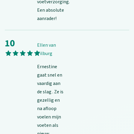
voetverzorging.
Een absolute
aanrader!
10
Ellen van
Your rating
1 stars
2 stars
3 stars
4 stars
5 stars
Tilburg
Ernestine
gaat snel en
vaardig aan
de slag . Ze is
gezellig en
na afloop
voelen mijn
voeten als
nieuw