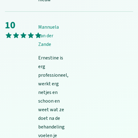
10
Mannuela
Your rating
1 stars
2 stars
3 stars
4 stars
5 stars
van der
Zande
Ernestine is
erg
professioneel,
werkt erg
netjes en
schoon en
weet wat ze
doet na de
behandeling
voelen je