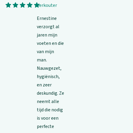
Your rating
1 stars
2 stars
3 stars
4 stars
5 stars
Verkouter
Ernestine
verzorgt al
jaren mijn
voeten en die
van mijn
man.
Nauwgezet,
hygiënisch,
en zeer
deskundig. Ze
neemt alle
tijd die nodig
is voor een
perfecte