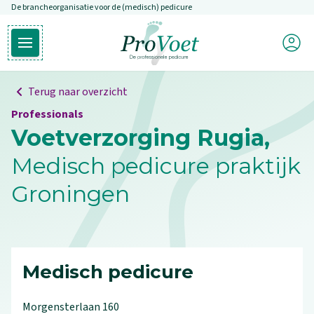
De brancheorganisatie voor de (medisch) pedicure
Overslaan en naar de inhoud gaan
Mijn P
Open hoofdmenu
Ga naar de homepagina
Terug naar overzicht
Professionals
Voetverzorging Rugia,
Medisch pedicure praktijk
Groningen
Medisch pedicure
Morgensterlaan
160