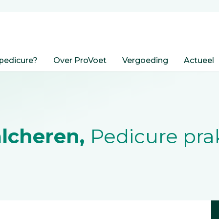
pedicure?
Over ProVoet
Vergoeding
Actueel
lcheren,
Pedicure prak