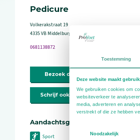
Pedicure
Volkerakstraat
19
4335 VB
Middelburg
0681138872
Toestemming
Bezoek de website
Deze website maakt gebruik
We gebruiken cookies om cont
Schrijf ook een review
websiteverkeer te analyseren
media, adverteren en analys
verstrekt of die ze hebben v
Aandachtsgebieden
Toestemmingsselectie
Noodzakelijk
Sport