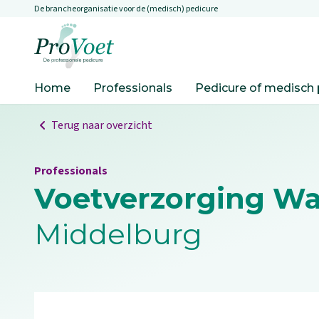
De brancheorganisatie voor de (medisch) pedicure
Overslaan en naar de inhoud gaan
Ga naar de homepagina
Home
Professionals
Pedicure of medisch 
Terug naar overzicht
Professionals
Voetverzorging Wa
Middelburg