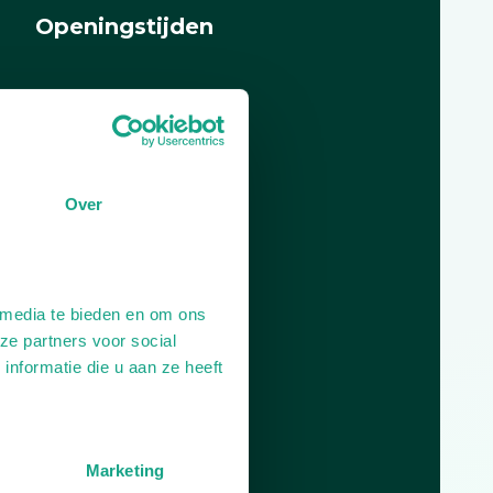
Openingstijden
Dag
Tijd
Plan je route
Over
 media te bieden en om ons
ze partners voor social
nformatie die u aan ze heeft
Marketing