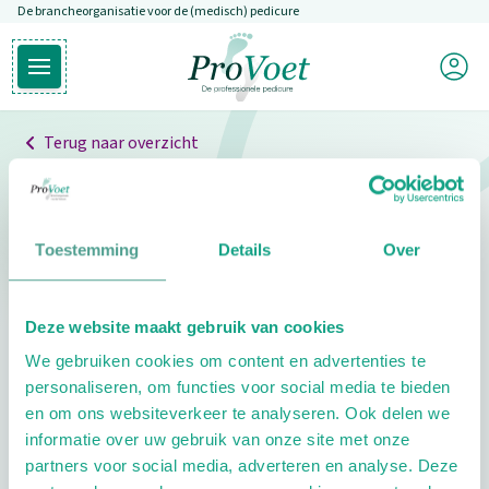
De brancheorganisatie voor de (medisch) pedicure
Overslaan en naar de inhoud gaan
Mijn P
Open hoofdmenu
Ga naar de homepagina
Terug naar overzicht
Professionals
Pedicure niet gevonden
Toestemming
Details
Over
De pedicure die je zoekt kunnen we niet vinden.
Deze website maakt gebruik van cookies
Klik hier om te zoeken naar een andere
We gebruiken cookies om content en advertenties te
pedicure.
personaliseren, om functies voor social media te bieden
en om ons websiteverkeer te analyseren. Ook delen we
informatie over uw gebruik van onze site met onze
partners voor social media, adverteren en analyse. Deze
Footer