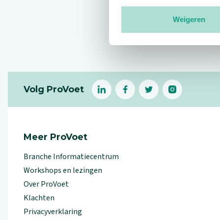
Weigeren
Reviews
Footer
Volg ProVoet
linkedin
facebook
(Let op uitgaande link)
twitter
(Let op uitgaande l
instagram
(Let op uitga
(Le
Meer ProVoet
Branche Informatiecentrum
Workshops en lezingen
Over ProVoet
Klachten
Privacyverklaring