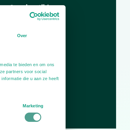
Openingstijden
Dag
Tijd
Plan je route
Over
 media te bieden en om ons
ze partners voor social
nformatie die u aan ze heeft
Marketing