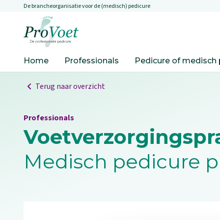
De brancheorganisatie voor de (medisch) pedicure
Overslaan en naar de inhoud gaan
Ga naar de homepagina
Home
Professionals
Pedicure of medisch 
Terug naar overzicht
Professionals
Voetverzorgingsprak
Medisch pedicure pr